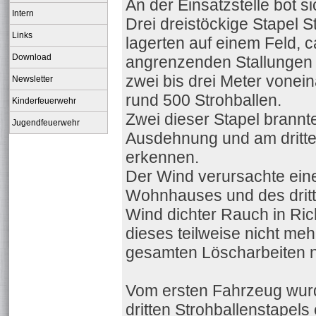
An der Einsatzstelle bot s
Intern
Drei dreistöckige Stapel 
Links
lagerten auf einem Feld, 
Download
angrenzenden Stallungen en
zwei bis drei Meter vonei
Newsletter
rund 500 Strohballen.
Kinderfeuerwehr
Zwei dieser Stapel brannten
Jugendfeuerwehr
Ausdehnung und am dritten
erkennen.
Der Wind verursachte eine
Wohnhauses und des dritt
Wind dichter Rauch in Ri
dieses teilweise nicht mehr
gesamten Löscharbeiten n
Vom ersten Fahrzeug wurd
dritten Strohballenstapels