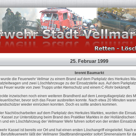
25. Februar 1999
brennt Baumarkt
wurde die Feuerwehr Vellmar zu einem Brand auf dem Parkplatz des Herkules Mark
atzleitwagen und zwei Löschfahrzeuge zu der Einsatzstelle aus. Auf dem Parkplatz 
s Feuer wurde von zwei Trupps unter Atemschutz und einem C-Rohr bekämpft.
deckte inzwischen noch einen weiteren Brandherd auf dem Leergutlagerplatz des 
euerlöscher, bevor sich das Feuer ausbreiten konnte. Nach etwa 20 Minuten waren
randschützer wieder einrücken konnten. Doch es sollte anders kommen.
r Nachlöscharbeiten auf dem Parkplatz des Herkules Marktes, wurden die Einsatz
 Kassel zur Unterstützung beim Brand des Praktiker Marktes in der Holländischen S
n und ein Löschfahrzeug der Vellmarer Wehr fuhren sofort von der ersten Einsatzs
ehr Kassel ist bereits vor Ort und hat einen ersten Löschangriff eingeleitet. Nach
r Berufsfeuerwehr läßt der Vellmarer Stadtbrandinspektor sofort Sirenenalarm für 