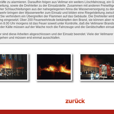
kräfte zu alarmieren. Daraufhin folgen aus Vellmar ein weiters Löschfahrzeug, ei
eitung, sowie die Drehleiter zu der Einsatzstelle. Zusammen mit anderen Freiwill
ier Schlauchleitungen aus der nahegelegenen Ahna die Wasserversorgung zu dem 
wehr bringen den Wasserwerfer zum Einsatz und bilden eine Riegelstellung zwi
. Sie verhindern ein Übergreifen der Flammen auf das Gebäude. Die Drehleiter wir
 eingesetzt. Über 200 Feuerwehrleute bekämpfen den Brand, sie können aber nic
n 8.00 Uhr morgens ist das Feuer soweit unter Kontrolle, daß die Vellmarer Brand
 der Kälte müssen auf der Wache noch die Fahrzeuge und die Gerätschaften einsa
 sind diese Arbeiten abgeschlossen und der Einsatz beendet. Viele der Vellmarer 
 gehen und müssen erst einmal ausschlafen.