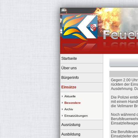
Startseite
Über uns
Bürgerinfo
Gegen 2.00 Uhr 
rückten der Eins
Einsätze
Ausdehnung. Da
Aktuelle
Die Polizei ent
mit einem Handf
Besondere
die Vellmarer B
Archiv
Noch während de
Einsatzübungen
Berufsfeuerwehr
Einsatzleitwage
Ausrüstung
Die Berufsfeuerw
Ausbildung
Einsatzleiter de