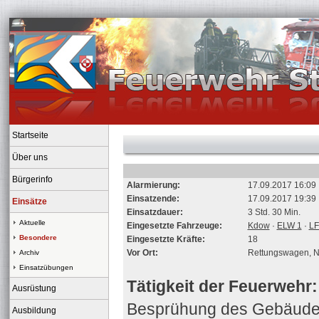
Startseite
Über uns
Bürgerinfo
Alarmierung:
17.09.2017 16:09
Einsatzende:
17.09.2017 19:39
Einsätze
Einsatzdauer:
3 Std. 30 Min.
Aktuelle
Eingesetzte Fahrzeuge:
Kdow
·
ELW 1
·
LF
Besondere
Eingesetzte Kräfte:
18
Vor Ort:
Rettungswagen, No
Archiv
Einsatzübungen
Tätigkeit der Feuerwehr:
Ausrüstung
Besprühung des Gebäudes
Ausbildung