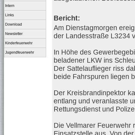
Intern
Links
Bericht:
Download
Am Dienstagmorgen ereign
Newsletter
der Landesstraße L3234 vo
Kinderfeuerwehr
In Höhe des Gewerbegebie
Jugendfeuerwehr
beladener LKW ins Schleu
Der Sattelauflieger riss d
beide Fahrspuren liegen bl
Der Kreisbrandinpektor ka
entlang und veranlasste 
Rettungsdienst und Polizei
Die Vellmarer Feuerwehr 
Einsatzstelle aus. Von de